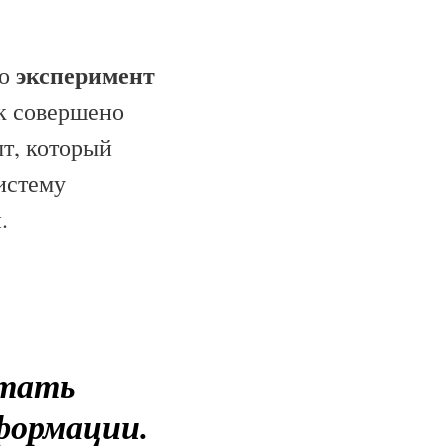
эксперимент
то
 к совершено
ыт, который
истему
.
стать
формации.