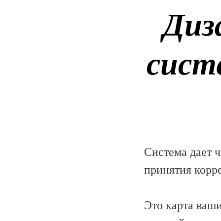
Диз
сист
Система дает 
принятия корр
Это карта ваш