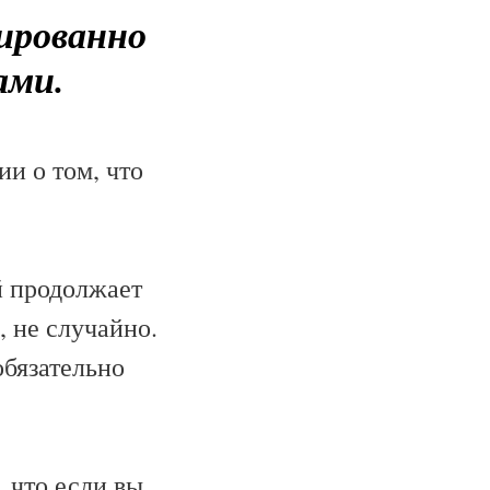
тированно
ами.
ии о том, что
й продолжает
, не случайно.
обязательно
, что если вы