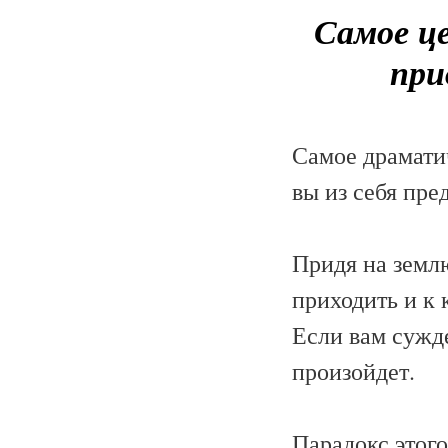
Самое це
при
Самое драматич
вы из себя пре
Придя на земл
приходить и к 
Если вам сужде
произойдет.
Парадокс этого 