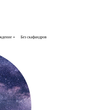
ждение
Без скафандров