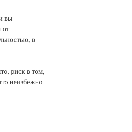
и вы
 от
льностью, в
то, риск в том,
 что неизбежно