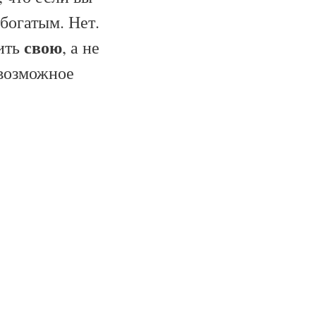
богатым. Нет.
свою
ить
, а не
 возможное