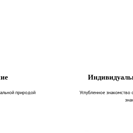
ние
Индивидуаль
уальной природой
Углубленное знакомство 
зна