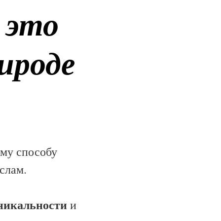
 это
ироде
ему способу
слам.
никальности
и